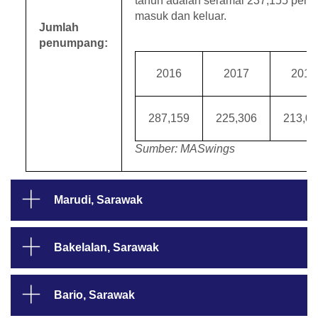
tahun adalah seramai 237,155 pen
masuk dan keluar.
Jumlah
penumpang:
2016
2017
2018
287,159
225,306
213,0
Sumber: MASwings
Marudi, Sarawak
Bakelalan, Sarawak
Bario, Sarawak