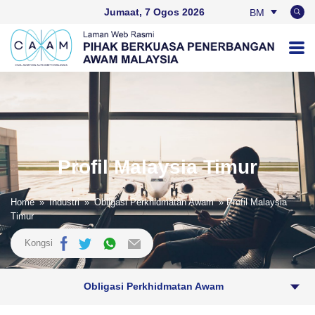
Jumaat, 7 Ogos 2026
BM
EN
Profil Malaysia Timur
Home
»
Industri
»
Obligasi Perkhidmatan Awam
» Profil Malaysia
Timur
Kongsi
Obligasi Perkhidmatan Awam