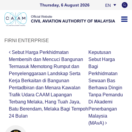
Thursday, 6 August 2026
EN
BM
FIRNI ENTERPRISE
Sebut Harga Perkhidmatan
Keputusan
Post navigation
Membersih dan Mencuci Bangunan
Sebut Harga
Termasuk Memotong Rumput dan
Bagi
Penyelenggaraan Landskap Serta
Perkhidmatan
Kerja Berkaitan di Bangunan
Sewaan Bas
Pentadbiran dan Menara Kawalan
Berhawa Dingin
Trafik Udara CAAM Lapangan
Tanpa Pemandu
Terbang Melaka, Hang Tuah Jaya,
Di Akademi
Batu Berendam, Melaka Bagi Tempoh
Penerbangan
24 Bulan
Malaysia
(MAvA)