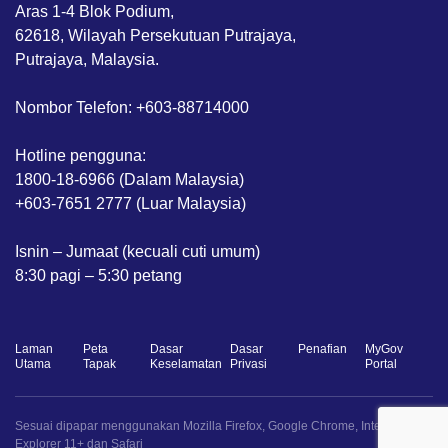
Aras 1-4 Blok Podium,
62618, Wilayah Persekutuan Putrajaya,
Putrajaya, Malaysia.
Nombor Telefon: +603-88714000
Hotline pengguna:
1800-18-6966 (Dalam Malaysia)
+603-7651 2777 (Luar Malaysia)
Isnin – Jumaat (kecuali cuti umum)
8:30 pagi – 5:30 petang
Laman
Peta
Dasar
Dasar
Penafian
MyGov
Utama
Tapak
Keselamatan
Privasi
Portal
Sesuai dipapar menggunakan Mozilla Firefox, Google Chrome, Internet
Explorer 11+ dan Safari