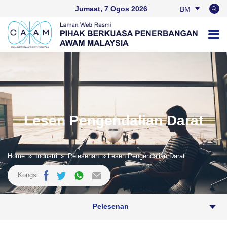
Jumaat, 7 Ogos 2026
BM
EN
Lesen Pengendalian Darat
Home
»
Industri
»
Pelesenan
» Lesen Pengendalian Darat
Kongsi
Pelesenan