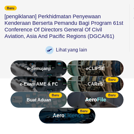
Baru
[pengiklanan] Perkhidmatan Penyewaan
Kenderaan Berserta Pemandu Bagi Program 61st
Conference Of Directors General Of Civil
Aviation, Asia And Pacific Regions (DGCA/61)
Lihat yang lain
e-Temujanji
eCLIPSE
Baru
e-Exam AME & FC
CAReS
Baru
Baru
Buat Aduan
Baru