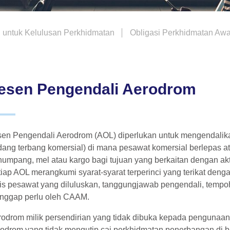
 untuk Kelulusan Perkhidmatan
Obligasi Perkhidmatan Aw
esen Pengendali Aerodrom
en Pengendali Aerodrom (AOL) diperlukan untuk mengendalik
ang terbang komersial) di mana pesawat komersial berlepas a
umpang, mel atau kargo bagi tujuan yang berkaitan dengan ak
iap AOL merangkumi syarat-syarat terperinci yang terikat de
is pesawat yang diluluskan, tanggungjawab pengendali, temp
anggap perlu oleh CAAM.
odrom milik persendirian yang tidak dibuka kepada penguna
odrom yang tidak mengutip caj perkhidmatan penerbangan di 