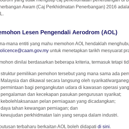
erbangan Awam (Caj Perkhidmatan Penerbangan) 2016 adalah t
L.
mohon Lesen Pengendali Aerodrom (AOL)
na-mana entiti yang mahu memohon AOL hendaklah menghubu
rolicence@caam.gov.my
untuk menetapkan tarikh mesyuarat p
ohon dinilai berdasarkan beberapa kriteria, termasuk tetapi ti
struktur pemilikan pemohon tersebut yang mana sama ada pem
Malaysia dan dikawal secara langsung oleh syarikat/warganeg
permintaan bagi pengangkutan udara di kawasan operasi yan
pengalaman dan kecekapan pasukan pengurusan syarikat;
kebolehlaksanaan pelan perniagaan yang dicadangkan;
daya tahan kewangan perniagan; dan
kewujudan perkhidmatan lain yang serupa dalam industri.
utusan terbaharu berkaitan AOL boleh didapati
di sini
.