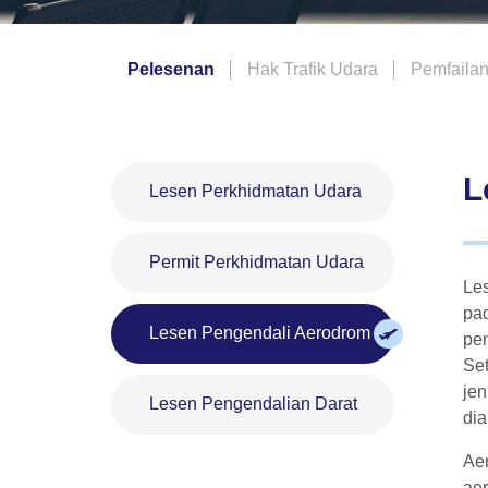
n Berbahaya
Pelesenan
Hak Trafik Udara
Pemfailan
L
Lesen Perkhidmatan Udara
Permit Perkhidmatan Udara
Les
pad
Lesen Pengendali Aerodrom
pen
Set
jen
Lesen Pengendalian Darat
di
Aer
aer