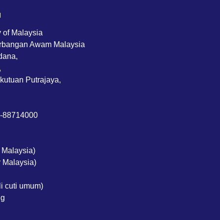
M
y of Malaysia
rbangan Awam Malaysia
dana,
,
kutuan Putrajaya,
3-88714000
 Malaysia)
 Malaysia)
li cuti umum)
ng