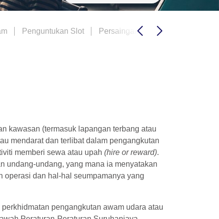
am
Penguntukan Slot
Persaingan
Penyelesaian Pert
an kawasan (termasuk lapangan terbang atau
tau mendarat dan terlibat dalam pengangkutan
tiviti memberi sewa atau upah
(hire or reward)
.
ngan undang-undang, yang mana ia menyatakan
oh operasi dan hal-hal seumpamanya yang
an perkhidmatan pengangkutan awam udara atau
bawah Peraturan-Peraturan Suruhanjaya