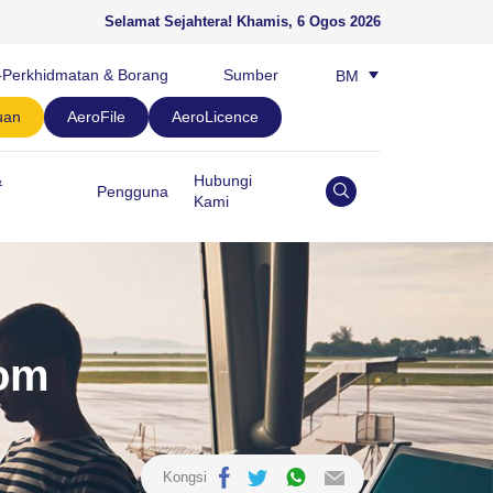
Selamat Sejahtera!
Khamis, 6 Ogos 2026
-Perkhidmatan & Borang
Sumber
BM
EN
uan
AeroFile
AeroLicence
&
Hubungi
Pengguna
Kami
rom
Kongsi