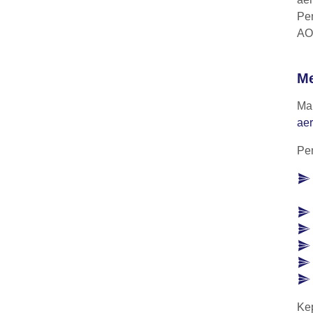
Pen
AO
Me
Ma
ae
Pem
Kep