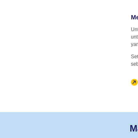
Me
Un
un
ya
Se
seb
M