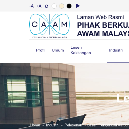
-A
+A
Lesen
Profil
Umum
Industri
Kakitangan
Le
Home
»
Industri
»
Pelesenan
» Lesen Pengendali Aerod