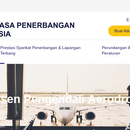
E
Buat Ad
Prestasi Syarikat Penerbangan & Lapangan
Perundangan 
Terbang
Peraturan
sen Pengendali Aerod
rom