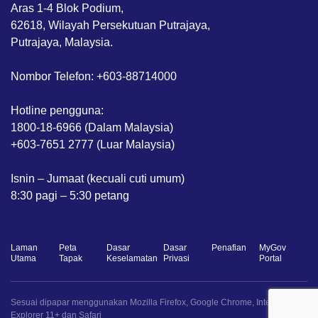
Aras 1-4 Blok Podium,
62618, Wilayah Persekutuan Putrajaya,
Putrajaya, Malaysia.
Nombor Telefon: +603-88714000
Hotline pengguna:
1800-18-6966 (Dalam Malaysia)
+603-7651 2777 (Luar Malaysia)
Isnin – Jumaat (kecuali cuti umum)
8:30 pagi – 5:30 petang
Laman
Peta
Dasar
Dasar
Penafian
MyGov
Utama
Tapak
Keselamatan
Privasi
Portal
Sesuai dipapar menggunakan Mozilla Firefox, Google Chrome, Internet
Explorer 11+ dan Safari