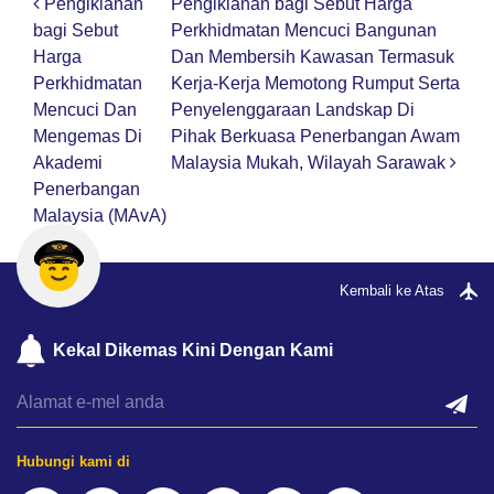
Pengiklanan
Pengiklanan bagi Sebut Harga
Post navigation
bagi Sebut
Perkhidmatan Mencuci Bangunan
Harga
Dan Membersih Kawasan Termasuk
Perkhidmatan
Kerja-Kerja Memotong Rumput Serta
Mencuci Dan
Penyelenggaraan Landskap Di
Mengemas Di
Pihak Berkuasa Penerbangan Awam
Akademi
Malaysia Mukah, Wilayah Sarawak
Penerbangan
Malaysia (MAvA)
Kembali ke Atas
Kekal Dikemas Kini Dengan Kami
Hubungi kami di