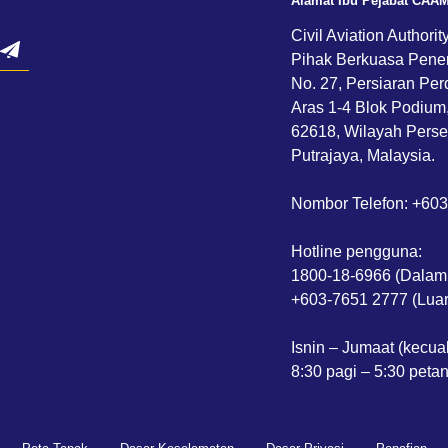
Alamat Ibu Pejabat CAA
Civil Aviation Authorit
Pihak Berkuasa Pene
No. 27, Persiaran Per
Aras 1-4 Blok Podium
62618, Wilayah Perse
Putrajaya, Malaysia.
Nombor Telefon: +60
Hotline pengguna:
1800-18-6966 (Dalam
+603-7651 2777 (Luar
Isnin – Jumaat (kecua
8:30 pagi – 5:30 peta