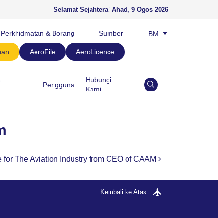
Selamat Sejahtera!
Ahad, 9 Ogos 2026
-Perkhidmatan & Borang
Sumber
BM
EN
uan
AeroFile
AeroLicence
&
Hubungi
Pengguna
Kami
m
 for The Aviation Industry from CEO of CAAM
Kembali ke Atas