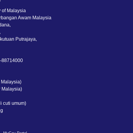
M
y of Malaysia
rbangan Awam Malaysia
dana,
,
kutuan Putrajaya,
3-88714000
 Malaysia)
 Malaysia)
li cuti umum)
ng