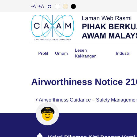
-A
+A
Lesen
Profil
Umum
Industri
Kakitangan
Airworthiness Notice 2
Airworthiness Guidance – Safety Manageme
Post navigation