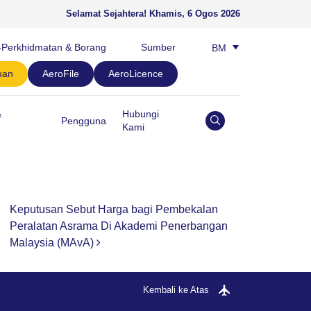
Selamat Sejahtera!
Khamis, 6 Ogos 2026
-Perkhidmatan & Borang
Sumber
BM
EN
uan
AeroFile
AeroLicence
&
Hubungi
Pengguna
Kami
Keputusan Sebut Harga bagi Pembekalan
Peralatan Asrama Di Akademi Penerbangan
Malaysia (MAvA)
Kembali ke Atas