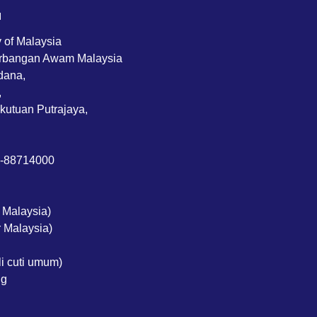
M
y of Malaysia
rbangan Awam Malaysia
dana,
,
kutuan Putrajaya,
3-88714000
 Malaysia)
 Malaysia)
li cuti umum)
ng