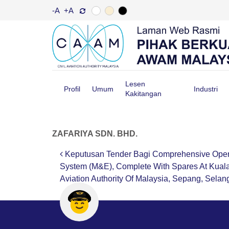
-A
+A
Lesen
Profil
Umum
Industri
Kakitangan
ZAFARIYA SDN. BHD.
Keputusan Tender Bagi Comprehensive Operat
Post navigation
System (M&E), Complete With Spares At Kuala 
Aviation Authority Of Malaysia, Sepang, Selan