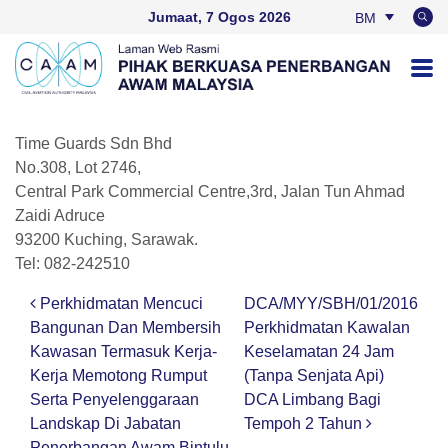
Jumaat, 7 Ogos 2026
BM
EN
Time Guards Sdn Bhd
No.308, Lot 2746,
Central Park Commercial Centre,3rd, Jalan Tun Ahmad
Zaidi Adruce
93200 Kuching, Sarawak.
Tel: 082-242510
Perkhidmatan Mencuci
DCA/MYY/SBH/01/2016
Post navigation
Bangunan Dan Membersih
Perkhidmatan Kawalan
Kawasan Termasuk Kerja-
Keselamatan 24 Jam
Kerja Memotong Rumput
(Tanpa Senjata Api)
Serta Penyelenggaraan
DCA Limbang Bagi
Landskap Di Jabatan
Tempoh 2 Tahun
Penerbangan Awam Bintulu,